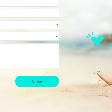
Enviar